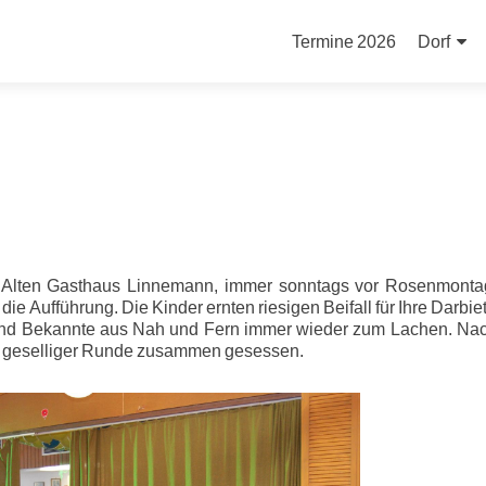
Zum
Inhalt
Termine 2026
Dorf
springen
m Alten Gasthaus Linnemann, immer sonntags vor Rosenmontag 
die Aufführung. Die Kinder ernten riesigen Beifall für Ihre Darbi
e und Bekannte aus Nah und Fern immer wieder zum Lachen. N
 in geselliger Runde zusammen gesessen.