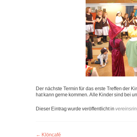
Der nächste Termin für das erste Treffen der K
hat kann gerne kommen. Alle Kinder sind b
Dieser Eintrag wurde veröffentlicht in
vereinsri
Beitragsnavigation
←
Klöncafé