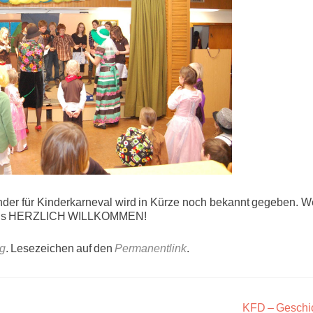
inder für Kinderkarneval wird in Kürze noch bekannt gegeben. W
ei uns HERZLICH WILLKOMMEN!
ng
. Lesezeichen auf den
Permanentlink
.
KFD – Geschi