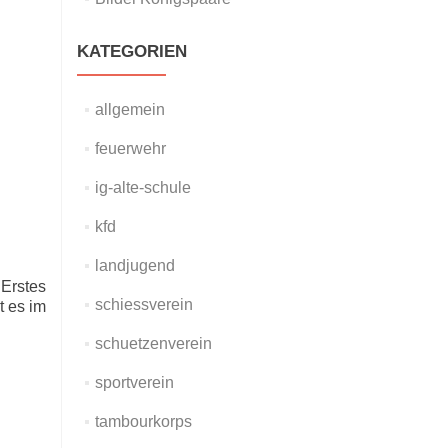
KATEGORIEN
allgemein
feuerwehr
ig-alte-schule
kfd
landjugend
 Erstes
schiessverein
t es im
schuetzenverein
sportverein
tambourkorps