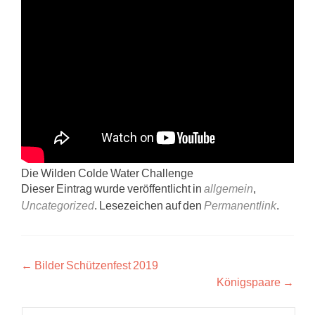
Die Wilden Colde Water Challenge
Dieser Eintrag wurde veröffentlicht in
allgemein
,
Uncategorized
. Lesezeichen auf den
Permanentlink
.
Beitragsnavigation
←
Bilder Schützenfest 2019
Königspaare
→
Suchen